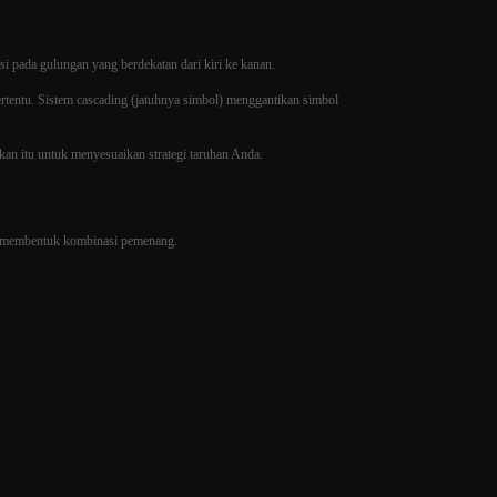
 pada gulungan yang berdekatan dari kiri ke kanan.
ertentu. Sistem cascading (jatuhnya simbol) menggantikan simbol
kan itu untuk menyesuaikan strategi taruhan Anda.
tuk membentuk kombinasi pemenang.