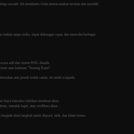
 setiap cascade. Ini membantu Anda merencanakan taruhan dan memilih
latihan tanpa risiko, dapat dukungan cepat, dan mencoba berbagai
secara adil dan sistem RNG diaudit.
 footer atau halaman "Tentang Kami".
itemukan atau penuh istilah samar, itu tanda waspada.
dan biaya transaksi sebelum membuat akun.
emo, masalah login, atau verifikasi akun.
 langkah demi langkah untuk deposit, tarik, dan klaim bonus.