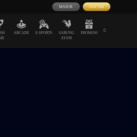
MASUK
DAFTAR
ASH
ARCADE
E-SPORTS
SABUNG
PROMOSI
ME
AYAM