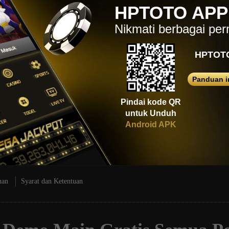
HPTOTO APP
Nikmati berbagai pe
HPTOT
Panduan i
Pindai kode QR
untuk Unduh
Android APK
uan
Syarat dan Ketentuan