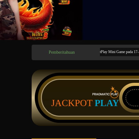
Pemeliharaan Terjadwal: AdvantPlay Mini Game pada 17-Agt-202
Pemberitahuan
JACKPOT
PLAY