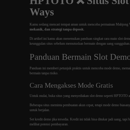
HPTOTO ❌ Situs Slot
Ways
Kamu sedang mencari tempat aman untuk mencoba permainan Mahjong Wa
mekanik, dan strategi tanpa deposit.
Di artikel ini kamu akan menemukan panduan singkat cara main slot dem
keunggulan situs sebelum memutuskan bermain dengan uang sungguhan
Panduan Bermain Slot Dem
Panduan ini memberi petunjuk praktis untuk mencoba mode demo, memaham
bermain tanpa risiko.
Cara Mengakses Mode Gratis
Untuk mulai, buka situs yang menyediakan slot demo seperti HPTOTO a
Beberapa situs meminta pembuatan akun cepat, tetapi mode demo biasany
untuk berjalan.
Set kredit demo jika tersedia. Kredit ini tidak bisa ditukar jadi uang, t
melihat potensi pembayaran.