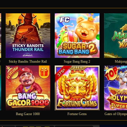
r
Sticky Bandits Thunder Rail
Sugar Bang Bang 2
Mahjong
Bang Gacor 1000
Fortune Gems
Gates of Olympu